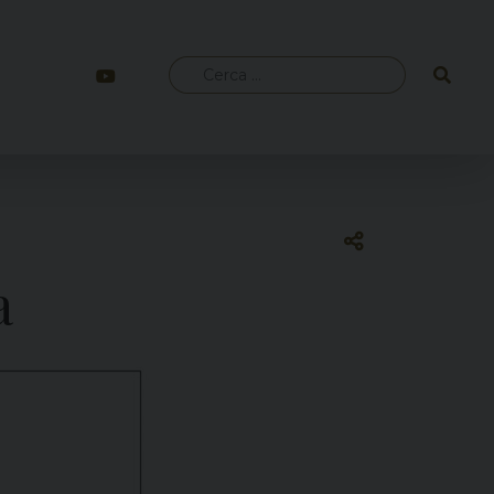
Ricerca
per:
a