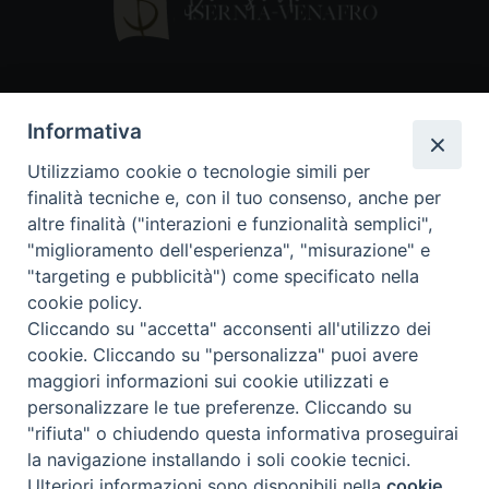
Contatti
Informativa
Piazza Andrea D'Isernia, 2
Utilizziamo cookie o tecnologie simili per
86170 Isernia
finalità tecniche e, con il tuo consenso, anche per
086550849
altre finalità ("interazioni e funzionalità semplici",
segreteria@diocesiiserniavenafro.it
"miglioramento dell'esperienza", "misurazione" e
"targeting e pubblicità") come specificato nella
I nostri social
cookie policy.
Cliccando su "accetta" acconsenti all'utilizzo dei
cookie. Cliccando su "personalizza" puoi avere
Copyright © 2018 - Diocesi di Isernia-Venafro (C.F.
maggiori informazioni sui cookie utilizzati e
90008750946). Riproduzione solo con permesso.
Tutti i diritti sono riservati
personalizzare le tue preferenze. Cliccando su
"rifiuta" o chiudendo questa informativa proseguirai
la navigazione installando i soli cookie tecnici.
Ulteriori informazioni sono disponibili nella
cookie
Preferenze Cookie