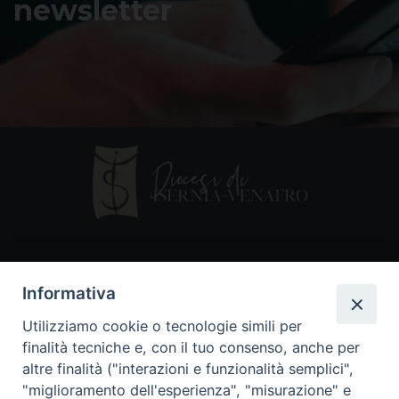
newsletter
Contatti
Informativa
Piazza Andrea D'Isernia, 2
Utilizziamo cookie o tecnologie simili per
86170 Isernia
finalità tecniche e, con il tuo consenso, anche per
086550849
altre finalità ("interazioni e funzionalità semplici",
segreteria@diocesiiserniavenafro.it
"miglioramento dell'esperienza", "misurazione" e