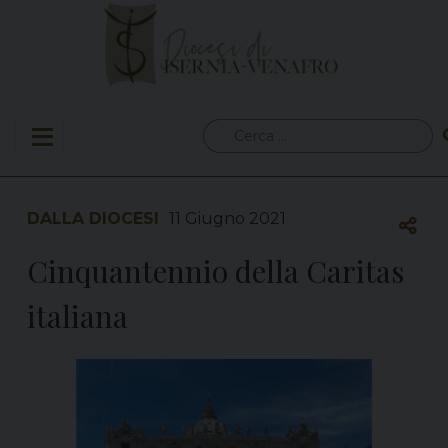
Skip
to
content
Ricerca
per:
DALLA DIOCESI
11 Giugno 2021
Cinquantennio della Caritas
italiana