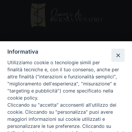
Contatti
Informativa
Piazza Andrea D'Isernia, 2
Utilizziamo cookie o tecnologie simili per
86170 Isernia
finalità tecniche e, con il tuo consenso, anche per
086550849
altre finalità ("interazioni e funzionalità semplici",
segreteria@diocesiiserniavenafro.it
"miglioramento dell'esperienza", "misurazione" e
"targeting e pubblicità") come specificato nella
I nostri social
cookie policy.
Cliccando su "accetta" acconsenti all'utilizzo dei
cookie. Cliccando su "personalizza" puoi avere
Copyright © 2018 - Diocesi di Isernia-Venafro (C.F.
maggiori informazioni sui cookie utilizzati e
90008750946). Riproduzione solo con permesso.
Tutti i diritti sono riservati
personalizzare le tue preferenze. Cliccando su