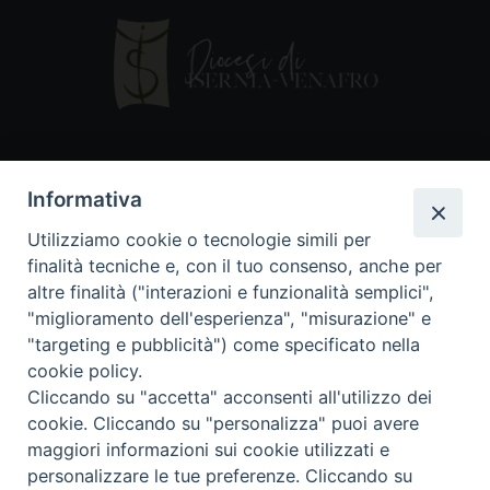
Contatti
Informativa
Piazza Andrea D'Isernia, 2
Utilizziamo cookie o tecnologie simili per
86170 Isernia
finalità tecniche e, con il tuo consenso, anche per
086550849
altre finalità ("interazioni e funzionalità semplici",
segreteria@diocesiiserniavenafro.it
"miglioramento dell'esperienza", "misurazione" e
"targeting e pubblicità") come specificato nella
I nostri social
cookie policy.
Cliccando su "accetta" acconsenti all'utilizzo dei
cookie. Cliccando su "personalizza" puoi avere
Copyright © 2018 - Diocesi di Isernia-Venafro (C.F.
maggiori informazioni sui cookie utilizzati e
90008750946). Riproduzione solo con permesso.
Tutti i diritti sono riservati
personalizzare le tue preferenze. Cliccando su