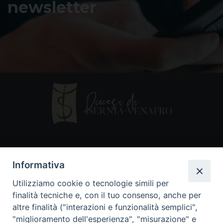
newsletter
Contatti
Informativa
Piazza Andrea D'Isernia, 2
Utilizziamo cookie o tecnologie simili per
86170 Isernia
finalità tecniche e, con il tuo consenso, anche per
086550849
altre finalità ("interazioni e funzionalità semplici",
segreteria@diocesiiserniavenafro.it
"miglioramento dell'esperienza", "misurazione" e