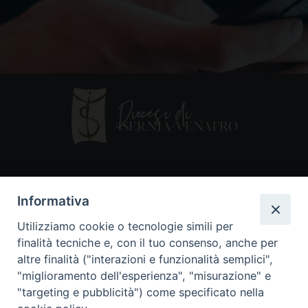
Contatti
Informativa
Piazza Andrea D'Isernia, 2
Utilizziamo cookie o tecnologie simili per
86170 Isernia
finalità tecniche e, con il tuo consenso, anche per
086550849
altre finalità ("interazioni e funzionalità semplici",
segreteria@diocesiiserniavenafro.it
"miglioramento dell'esperienza", "misurazione" e
"targeting e pubblicità") come specificato nella
I nostri social