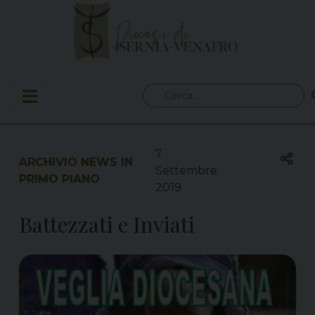
Skip
to
content
Ricerca
per:
7
ARCHIVIO NEWS IN
Settembre
PRIMO PIANO
2019
Battezzati e Inviati