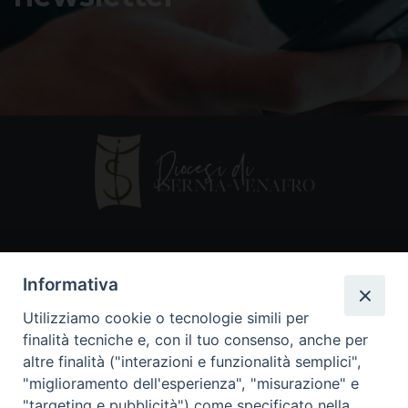
Contatti
Informativa
Piazza Andrea D'Isernia, 2
Utilizziamo cookie o tecnologie simili per
86170 Isernia
finalità tecniche e, con il tuo consenso, anche per
086550849
altre finalità ("interazioni e funzionalità semplici",
segreteria@diocesiiserniavenafro.it
"miglioramento dell'esperienza", "misurazione" e
"targeting e pubblicità") come specificato nella