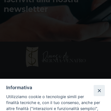
newsletter
Contatti
Informativa
Piazza Andrea D'Isernia, 2
Utilizziamo cookie o tecnologie simili per
86170 Isernia
finalità tecniche e, con il tuo consenso, anche per
086550849
altre finalità ("interazioni e funzionalità semplici",
segreteria@diocesiiserniavenafro.it