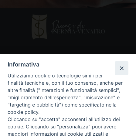
Contatti
Informativa
Piazza Andrea D'Isernia, 2
Utilizziamo cookie o tecnologie simili per
86170 Isernia
finalità tecniche e, con il tuo consenso, anche per
086550849
altre finalità ("interazioni e funzionalità semplici",
segreteria@diocesiiserniavenafro.it
"miglioramento dell'esperienza", "misurazione" e
"targeting e pubblicità") come specificato nella
I nostri social
cookie policy.
Cliccando su "accetta" acconsenti all'utilizzo dei
cookie. Cliccando su "personalizza" puoi avere
Copyright © 2018 - Diocesi di Isernia-Venafro (C.F.
maggiori informazioni sui cookie utilizzati e
90008750946). Riproduzione solo con permesso.