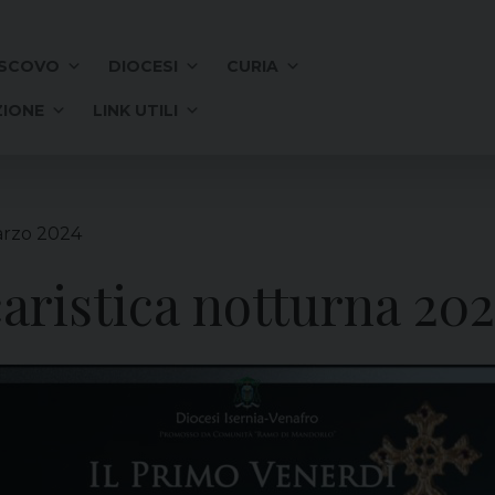
SCOVO
DIOCESI
CURIA
IONE
LINK UTILI
arzo 2024
aristica notturna 20