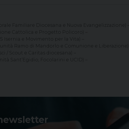
orale Familiare Diocesana e Nuova Evangelizzazione) 
ione Cattolica e Progetto Policoro) –
S Isernia e Movimento per la Vita) –
nità Ramo di Mandorlo e Comunione e Liberazione)
ci / Scout e Caritas diocesana) –
tà Sant’Egidio, Focolarini e UCID) –
 newsletter