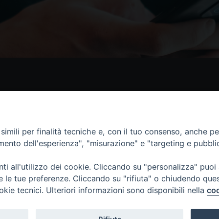
Contatti
I 
Piazza Andrea D'Isernia, 2
imili per finalità tecniche e, con il tuo consenso, anche per 
86170 Isernia
amento dell'esperienza", "misurazione" e "targeting e pubbli
086550849
segreteria@diocesiiserniavenafro.it
i all'utilizzo dei cookie. Cliccando su "personalizza" puoi
re le tue preferenze. Cliccando su "rifiuta" o chiudendo que
okie tecnici. Ulteriori informazioni sono disponibili nella
coo
nafro (C.F. 90008750946). Riproduzione solo con permesso.