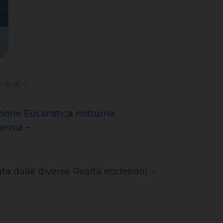
iera) –
zione Eucaristica notturna
sernia –
 dalle diverse Realtà ecclesiali) –