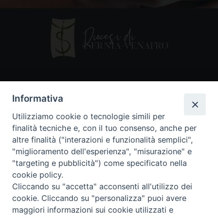
Contatti
Informativa
Piazza Andrea D'Isernia, 2
Utilizziamo cookie o tecnologie simili per
86170 Isernia
finalità tecniche e, con il tuo consenso, anche per
086550849
altre finalità ("interazioni e funzionalità semplici",
segreteria@diocesiiserniavenafro.it
"miglioramento dell'esperienza", "misurazione" e
"targeting e pubblicità") come specificato nella
I nostri social
cookie policy.
Cliccando su "accetta" acconsenti all'utilizzo dei
cookie. Cliccando su "personalizza" puoi avere
Copyright © 2018 - Diocesi di Isernia-Venafro (C.F.
maggiori informazioni sui cookie utilizzati e
90008750946). Riproduzione solo con permesso.