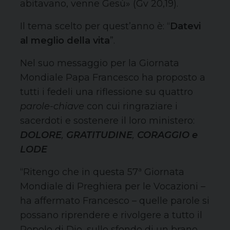
abitavano, venne Gesù» (Gv 20,19).
Il tema scelto per quest’anno è: “
Datevi
al meglio della vita
”.
Nel suo messaggio per la Giornata
Mondiale Papa Francesco ha proposto a
tutti i fedeli una riflessione su quattro
parole-chiave
con cui ringraziare i
sacerdoti e sostenere il loro ministero:
DOLORE
,
GRATITUDINE
,
CORAGGIO e
LODE
“Ritengo che in questa 57ª Giornata
Mondiale di Preghiera per le Vocazioni –
ha affermato Francesco – quelle parole si
possano riprendere e rivolgere a tutto il
Popolo di Dio, sullo sfondo di un brano