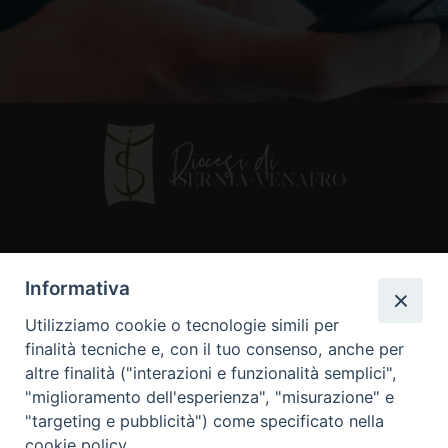
Contatti
Informativa
Piazza Andrea D'Isernia, 2
Utilizziamo cookie o tecnologie simili per
86170 Isernia
finalità tecniche e, con il tuo consenso, anche per
086550849
altre finalità ("interazioni e funzionalità semplici",
segreteria@diocesiiserniavenafro.it
"miglioramento dell'esperienza", "misurazione" e
"targeting e pubblicità") come specificato nella
I nostri social
cookie policy.