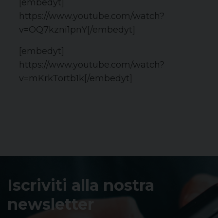
[embedyt]
https://www.youtube.com/watch?
v=OQ7kzni1pnY[/embedyt]
[embedyt]
https://www.youtube.com/watch?
v=mKrkTortb1k[/embedyt]
Iscriviti alla nostra
newsletter