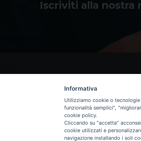
Iscriviti alla nostra
Informativa
Utilizziamo cookie o tecnologie s
funzionalità semplici", "miglior
cookie policy.
Cliccando su "accetta" acconsent
cookie utilizzati e personalizza
navigazione installando i soli co