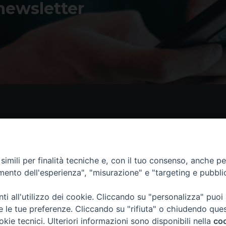
 newsletter
Contatti
I 
Piazza Andrea D'Isernia, 2
imili per finalità tecniche e, con il tuo consenso, anche per 
86170 Isernia
amento dell'esperienza", "misurazione" e "targeting e pubbli
086550849
segreteria@diocesiiserniavenafro.it
i all'utilizzo dei cookie. Cliccando su "personalizza" puoi
re le tue preferenze. Cliccando su "rifiuta" o chiudendo que
okie tecnici. Ulteriori informazioni sono disponibili nella
coo