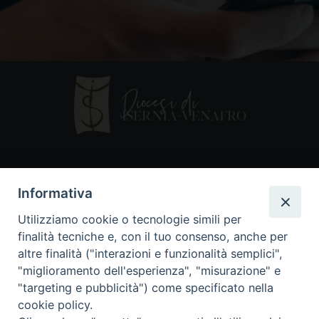
Contatti
Informativa
Piazza Andrea D'Isernia, 2
Utilizziamo cookie o tecnologie simili per
86170 Isernia
finalità tecniche e, con il tuo consenso, anche per
086550849
altre finalità ("interazioni e funzionalità semplici",
segreteria@diocesiiserniavenafro.it
"miglioramento dell'esperienza", "misurazione" e
"targeting e pubblicità") come specificato nella
I nostri social
cookie policy.