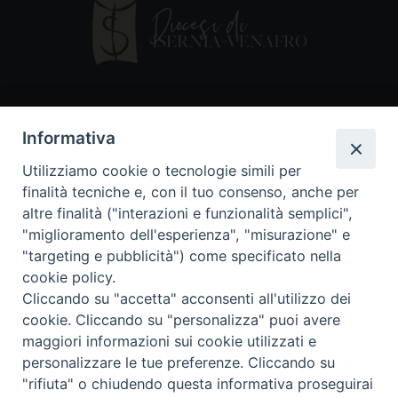
Contatti
Informativa
Piazza Andrea D'Isernia, 2
Utilizziamo cookie o tecnologie simili per
86170 Isernia
finalità tecniche e, con il tuo consenso, anche per
086550849
altre finalità ("interazioni e funzionalità semplici",
segreteria@diocesiiserniavenafro.it
"miglioramento dell'esperienza", "misurazione" e
"targeting e pubblicità") come specificato nella
I nostri social
cookie policy.
Cliccando su "accetta" acconsenti all'utilizzo dei
cookie. Cliccando su "personalizza" puoi avere
Copyright © 2018 - Diocesi di Isernia-Venafro (C.F.
maggiori informazioni sui cookie utilizzati e
90008750946). Riproduzione solo con permesso.
Tutti i diritti sono riservati
personalizzare le tue preferenze. Cliccando su
"rifiuta" o chiudendo questa informativa proseguirai