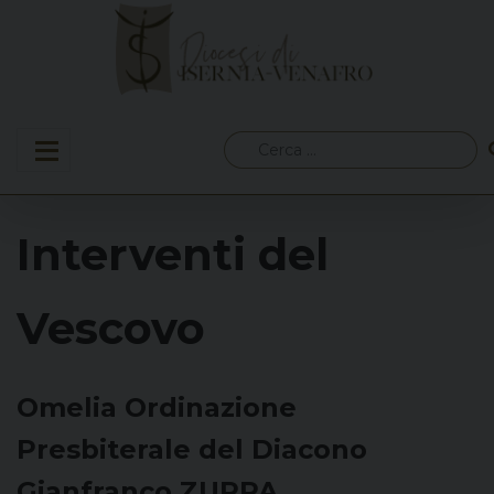
Skip
to
content
Ricerca
per:
Interventi del
Vescovo
Omelia Ordinazione
Presbiterale del Diacono
Gianfranco ZUPPA